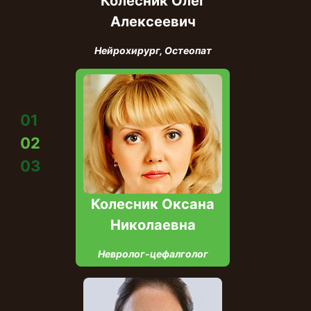
Колесник Олег
Алексеевич
Нейрохирург, Остеопат
01
02
03
Колесник Оксана
Николаевна
Невролог-цефалголог